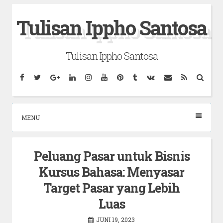
Skip
Tulisan Ippho Santosa
to
content
Tulisan Ippho Santosa
Facebook
Twitter
Google
Linkedin
Instagram
YouTube
Pinterest
Tumblr
VK
Email
RSS
Searc
Plus
MENU
Peluang Pasar untuk Bisnis
Kursus Bahasa: Menyasar
Target Pasar yang Lebih
Luas
JUNI 19, 2023