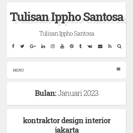
Skip
Tulisan Ippho Santosa
to
content
Tulisan Ippho Santosa
Facebook
Twitter
Google
Linkedin
Instagram
YouTube
Pinterest
Tumblr
VK
Email
RSS
Searc
Plus
MENU
Bulan:
Januari 2023
kontraktor design interior
jakarta