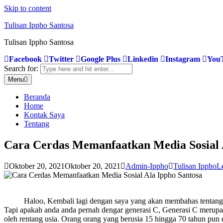
Skip to content
Tulisan Ippho Santosa
Tulisan Ippho Santosa
Facebook
Twitter
Google Plus
Linkedin
Instagram
You
Search for:
Menu
Beranda
Home
Kontak Saya
Tentang
Cara Cerdas Memanfaatkan Media Sosial 
Oktober 20, 2021
Oktober 20, 2021
Admin-Ippho
Tulisan Ippho
L
Haloo, Kembali lagi dengan saya yang akan membahas tentan
Tapi apakah anda anda pernah dengar generasi C, Generasi C merupakan
oleh rentang usia. Orang orang yang berusia 15 hingga 70 tahun pun da