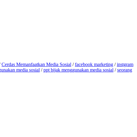
/
Cerdas Memanfaatkan Media Sosial
/
facebook marketing
/
instgram
gunakan media sosial
/
ppt bijak menggunakan media sosial
/
seorang