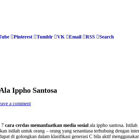
Tube
Pinterest
Tumblr
VK
Email
RSS
Search
Ala Ippho Santosa
eave a comment
g 7
cara cerdas memanfaatkan media sosial
ala ippho santosa. Istila
 istilah untuk orang – orang yang senantiasa terhubung dengan internet
pat di golongkan dalam klasifikasi generasi C bila aktif menggunakan i