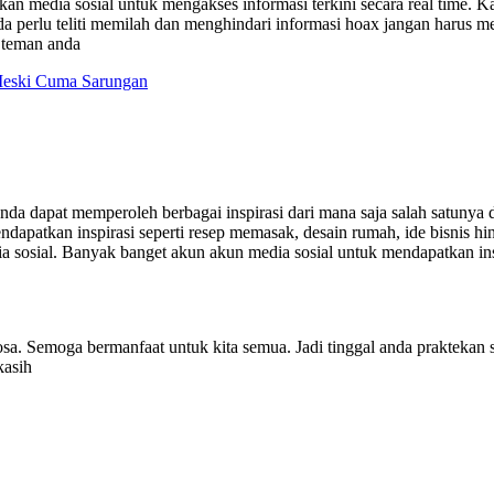
an media sosial untuk mengakses informasi terkini secara real time. K
a perlu teliti memilah dan menghindari informasi hoax jangan harus men
n teman anda
Meski Cuma Sarungan
nda dapat memperoleh berbagai inspirasi dari mana saja salah satunya 
mendapatkan inspirasi seperti resep memasak, desain rumah, ide bisnis
dia sosial. Banyak banget akun akun media sosial untuk mendapatkan i
osa. Semoga bermanfaat untuk kita semua. Jadi tinggal anda praktekan s
kasih