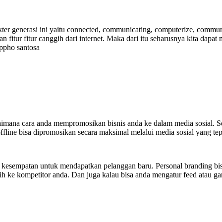
r generasi ini yaitu connected, communicating, computerize, community
n fitur fitur canggih dari internet. Maka dari itu seharusnya kita d
ippho santosa
aimana cara anda mempromosikan bisnis anda ke dalam media sosial. 
fline bisa dipromosikan secara maksimal melalui media sosial yang tep
kesempatan untuk mendapatkan pelanggan baru. Personal branding bisni
 ke kompetitor anda. Dan juga kalau bisa anda mengatur feed atau gamba