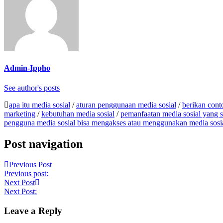
Admin-Ippho
See author's posts
apa itu media sosial
/
aturan penggunaan media sosial
/
berikan cont
marketing
/
kebutuhan media sosial
/
pemanfaatan media sosial yang s
pengguna media sosial bisa mengakses atau menggunakan media sosia
Post navigation
Previous Post
Previous post:
Next Post
Next Post:
Leave a Reply