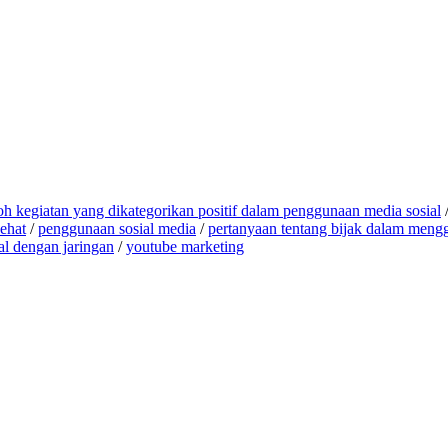
oh kegiatan yang dikategorikan positif dalam penggunaan media sosial
ehat
/
penggunaan sosial media
/
pertanyaan tentang bijak dalam meng
l dengan jaringan
/
youtube marketing