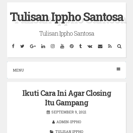
Skip
Tulisan Ippho Santosa
to
content
Tulisan Ippho Santosa
Facebook
Twitter
Google
Linkedin
Instagram
YouTube
Pinterest
Tumblr
VK
Email
RSS
Searc
Plus
MENU
Ikuti Cara Ini Agar Closing
Itu Gampang
SEPTEMBER 9, 2021
ADMIN-IPPHO
TULISAN IPPHO