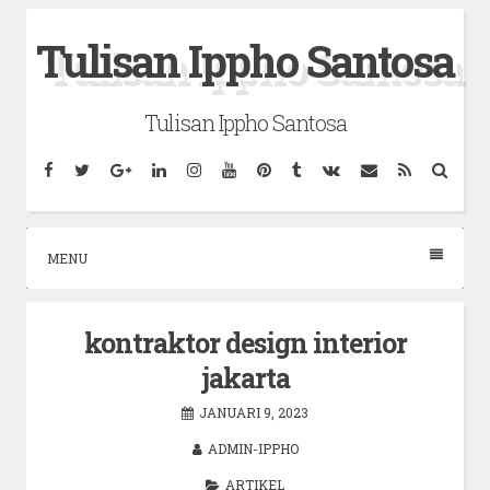
Skip
Tulisan Ippho Santosa
to
content
Tulisan Ippho Santosa
Facebook
Twitter
Google
Linkedin
Instagram
YouTube
Pinterest
Tumblr
VK
Email
RSS
Searc
Plus
MENU
kontraktor design interior
jakarta
JANUARI 9, 2023
ADMIN-IPPHO
ARTIKEL