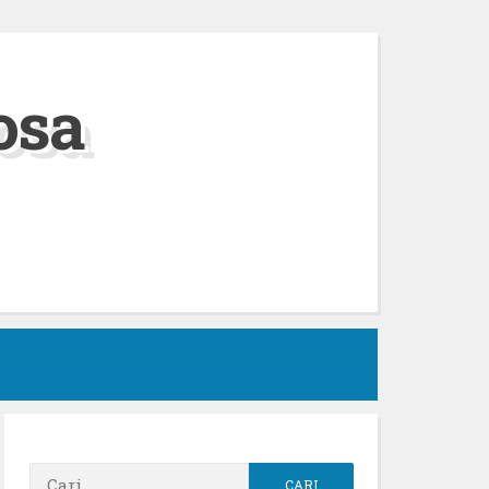
osa
h
Cari