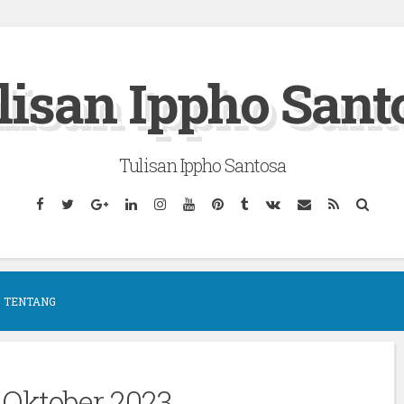
lisan Ippho Sant
Tulisan Ippho Santosa
Facebook
Twitter
Google
Linkedin
Instagram
YouTube
Pinterest
Tumblr
VK
Email
RSS
Searc
Plus
TENTANG
:
Oktober 2023