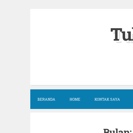
Skip
to
Tu
content
BERANDA
HOME
KONTAK SAYA
Bulan