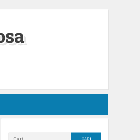
osa
h
Cari