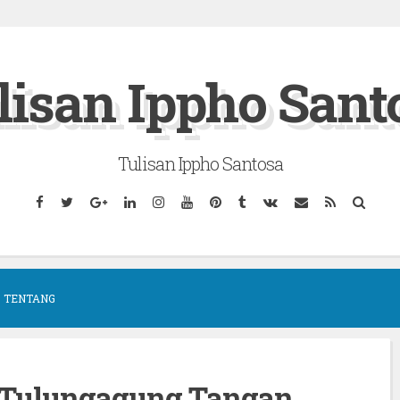
lisan Ippho Sant
Tulisan Ippho Santosa
Facebook
Twitter
Google
Linkedin
Instagram
YouTube
Pinterest
Tumblr
VK
Email
RSS
Searc
Plus
TENTANG
b Tulungagung Tangan