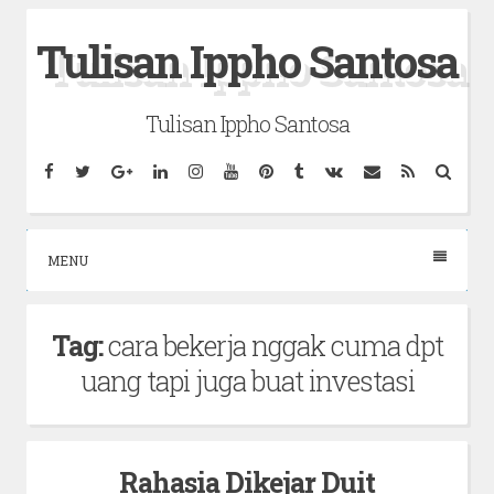
Skip
Tulisan Ippho Santosa
to
content
Tulisan Ippho Santosa
Facebook
Twitter
Google
Linkedin
Instagram
YouTube
Pinterest
Tumblr
VK
Email
RSS
Searc
Plus
MENU
Tag:
cara bekerja nggak cuma dpt
uang tapi juga buat investasi
Rahasia Dikejar Duit